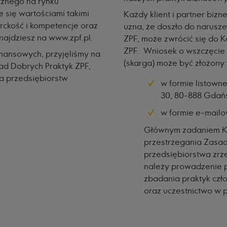
cznego na rynku
 się wartościami takimi
Każdy klient i partner biz
rckość i kompetencje oraz
uzna, że doszło do narusz
znajdziesz na
www.zpf.pl
.
ZPF, może zwrócić się do Kom
ZPF.
Wniosek o wszczęcie 
nansowych, przyjęliśmy na
(skarga) może być złożony
ad Dobrych Praktyk ZPF
,
a przedsiębiorstw
w formie listowne
30, 80-888 Gdań
w formie e-mailo
Głównym zadaniem Komi
przestrzegania Zasad
przedsiębiorstwa zrz
należy prowadzenie 
zbadania praktyk czł
oraz uczestnictwo w p