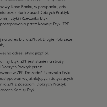
nesowy Ikano Banku, w przypadku, gdy
enia przez Bank Zasad Dobrych Praktyk
isji Etyki i Rzecznika Etyki
postępowania przez Komisję Etyki ZPF
:
j na adres biura ZPF: ul. Długie Pobrzeże
sk,
wej na adres:
etyka@zpf.pl
.
sji Etyki ZPF jest stanie na straży
 Dobrych Praktyk przez
eszone w ZPF. Do zadań Rzecznika Etyki
postępowań wyjaśniających dotyczących
onka ZPF z Zasadami Dobrych Praktyk
racach Komisji Etyki.