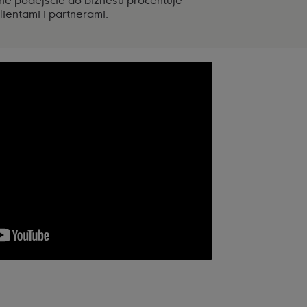
e podejście do biznesu procentuje
lientami i partnerami.