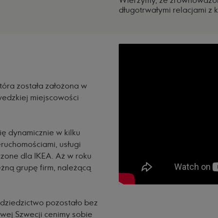
Wierzymy, że zrównoważon
długotrwałymi relacjami z k
która została założona w
edzkiej miejscowości
ię dynamicznie w kilku
ruchomościami, usługi
zone dla IKEA. Aż w roku
eżną grupę firm, należącą
 dziedzictwo pozostało bez
owej Szwecji cenimy sobie