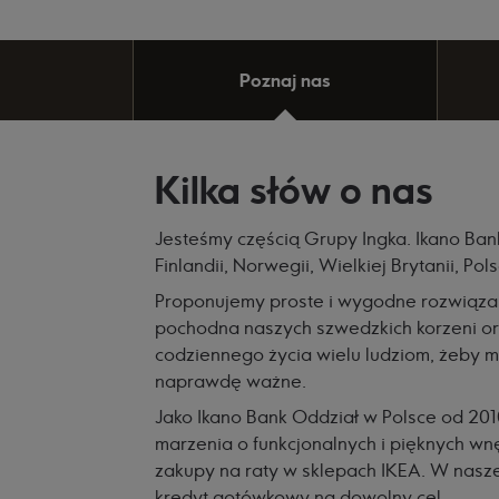
Poznaj nas
Kilka słów o nas
Jesteśmy częścią Grupy
Ingka. Ikano Ban
Finlandii, Norwegii, Wielkiej Brytanii, Pol
Proponujemy proste i wygodne rozwiązani
pochodna
naszych szwedzkich korzeni ora
codziennego życia wielu ludziom, żeby mo
naprawdę ważne.
Jako Ikano Bank Oddział w Polsce od 20
marzenia o funkcjonalnych i pięknych wn
zakupy na raty w sklepach IKEA. W nasz
kredyt gotówkowy na dowolny cel.