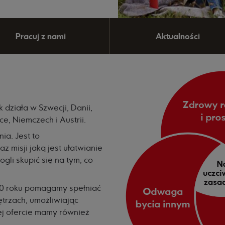
Pracuj z nami
Aktualności
k działa w Szwecji, Danii,
sce, Niemczech i Austrii.
a. Jest to
z misji jaką jest ułatwianie
gli skupić się na tym, co
10 roku pomagamy spełniać
ętrzach, umożliwiając
ej ofercie mamy również