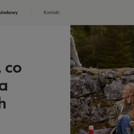
otówkowy
Kontakt
 co
a
h