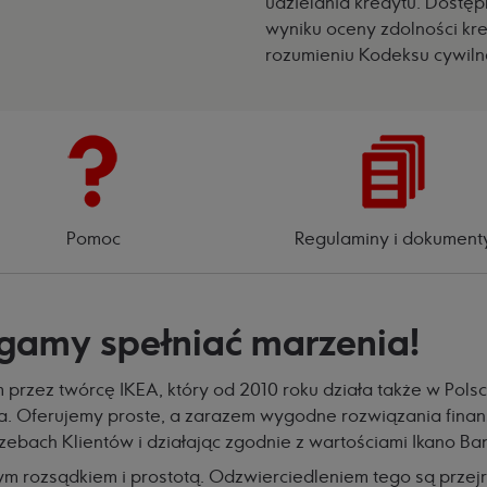
udzielania kredytu. Dostę
wyniku oceny zdolności kre
rozumieniu Kodeksu cywiln
Pomoc
Regulaminy i dokument
gamy spełniać marzenia!
rzez twórcę IKEA, który od 2010 roku działa także w Polsc
. Oferujemy proste, a zarazem wygodne rozwiązania finan
rzebach Klientów i działając zgodnie z wartościami Ikano Ba
m rozsądkiem i prostotą. Odzwierciedleniem tego są przejr