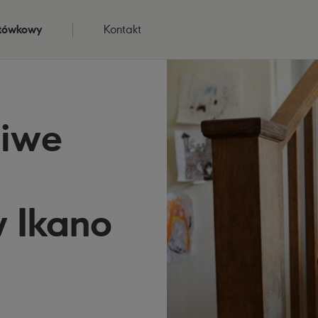
otówkowy
Kontakt
ciwe
a
 Ikano