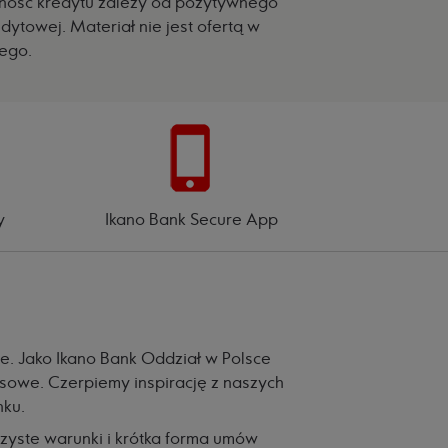
pność kredytu zależy od pozytywnego
dytowej. Materiał nie jest ofertą w
ego.
y
Ikano Bank Secure App
e. Jako Ikano Bank Oddział w Polsce
sowe. Czerpiemy inspirację z naszych
nku.
zyste warunki i krótka forma umów