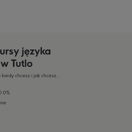
ursy języka
 w Tutlo
kiedy chcesz i jak chcesz...
!
SO 0%
ine