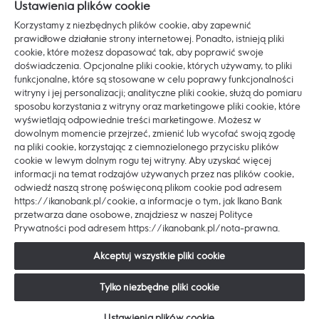
Ustawienia plików cookie
Najczęściej zadawane pytania
Korzystamy z niezbędnych plików cookie, aby zapewnić
Regulaminy i dokumenty
prawidłowe działanie strony internetowej. Ponadto, istnieją pliki
cookie, które możesz dopasować tak, aby poprawić swoje
Zasady bezpieczeństwa
doświadczenia. Opcjonalne pliki cookie, których używamy, to pliki
funkcjonalne, które są stosowane w celu poprawy funkcjonalności
witryny i jej personalizacji; analityczne pliki cookie, służą do pomiaru
Poznaj nas
sposobu korzystania z witryny oraz marketingowe pliki cookie, które
O Ikano Banku
wyświetlają odpowiednie treści marketingowe. Możesz w
dowolnym momencie przejrzeć, zmienić lub wycofać swoją zgodę
Pracuj z nami
na pliki cookie, korzystając z ciemnozielonego przycisku plików
ESG
cookie w lewym dolnym rogu tej witryny. Aby uzyskać więcej
informacji na temat rodzajów używanych przez nas plików cookie,
Blog
odwiedź naszą stronę poświęconą plikom cookie pod adresem
Dostępność
https://ikanobank.pl/cookie, a informacje o tym, jak Ikano Bank
przetwarza dane osobowe, znajdziesz w naszej Polityce
Prywatności pod adresem https://ikanobank.pl/nota-prawna.
Akceptuj wszystkie pliki cookie
Copyright © 2026 Ikano Bank AB (publ) SA Oddział w
Tylko niezbędne pliki cookie
Polsce. Wszystkie prawa zastrzeżone.
Ustawienia plików cookie