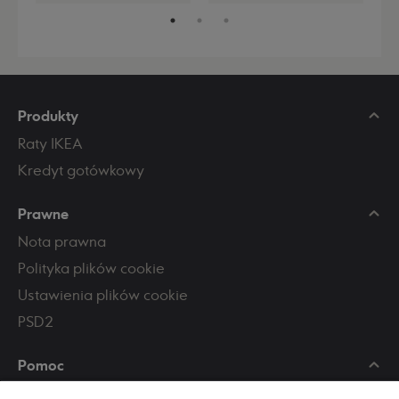
p
płatności rozłożonych na
przeprowadził sprzedaż
z
3, 6 lub 10 rat.
wierzytelności na tej
o
platformie.
p
o
n
e
Produkty
Raty IKEA
Kredyt gotówkowy
Prawne
Nota prawna
Polityka plików cookie
Ustawienia plików cookie
PSD2
Pomoc
Skontaktuj się z nami