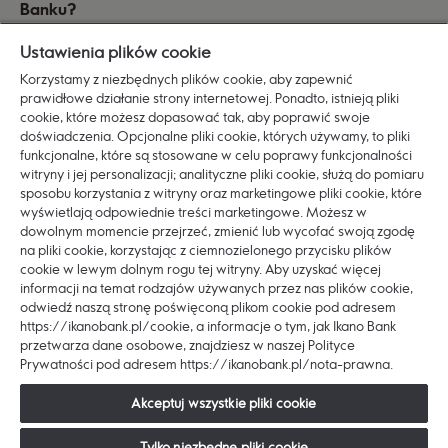
Banku?
Ustawienia plików cookie
Korzystamy z niezbędnych plików cookie, aby zapewnić
prawidłowe działanie strony internetowej. Ponadto, istnieją pliki
cookie, które możesz dopasować tak, aby poprawić swoje
doświadczenia. Opcjonalne pliki cookie, których używamy, to pliki
funkcjonalne, które są stosowane w celu poprawy funkcjonalności
witryny i jej personalizacji; analityczne pliki cookie, służą do pomiaru
Ikano Bank jest częścią Grupy Ingka. Działa w Szwecji,
sposobu korzystania z witryny oraz marketingowe pliki cookie, które
Danii, Finlandii, Norwegii, Wielkiej Brytanii, Polsce,
wyświetlają odpowiednie treści marketingowe. Możesz w
dowolnym momencie przejrzeć, zmienić lub wycofać swoją zgodę
Niemczech i Austrii. Proponowane przez bank
na pliki cookie, korzystając z ciemnozielonego przycisku plików
rozwiązania finansowe wyróżniają się prostotą i
cookie w lewym dolnym rogu tej witryny. Aby uzyskać więcej
wygodą. Wynika to ze szwedzkich korzeni oraz misji,
informacji na temat rodzajów używanych przez nas plików cookie,
jaką jest ułatwianie codziennego życia wielu ludziom,
odwiedź naszą stronę poświęconą plikom cookie pod adresem
https://ikanobank.pl/cookie, a informacje o tym, jak Ikano Bank
żeby mogli skupić się na tym, co naprawdę ważne.
przetwarza dane osobowe, znajdziesz w naszej Polityce
Ikano Bank Oddział w Polsce od 2010 roku pomaga
Prywatności pod adresem https://ikanobank.pl/nota-prawna.
spełniać marzenia o funkcjonalnych i pięknych
wnętrzach, umożliwiając zakupy na raty w sklepach
Akceptuj wszystkie pliki cookie
IKEA. W swojej ofercie ma również Kartę Kredytową
Tylko niezbędne pliki cookie