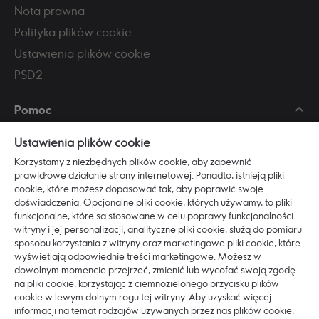
Nota prawna
Polityka plików cookie
Ustawienia plików cookie
PSD2
Pomoc
Skontaktuj się z nami
Ustawienia plików cookie
Najczęściej zadawane pytania
Korzystamy z niezbędnych plików cookie, aby zapewnić
Regulaminy i dokumenty
prawidłowe działanie strony internetowej. Ponadto, istnieją pliki
cookie, które możesz dopasować tak, aby poprawić swoje
Zasady bezpieczeństwa
doświadczenia. Opcjonalne pliki cookie, których używamy, to pliki
funkcjonalne, które są stosowane w celu poprawy funkcjonalności
Poznaj nas
witryny i jej personalizacji; analityczne pliki cookie, służą do pomiaru
sposobu korzystania z witryny oraz marketingowe pliki cookie, które
O Ikano Banku
wyświetlają odpowiednie treści marketingowe. Możesz w
dowolnym momencie przejrzeć, zmienić lub wycofać swoją zgodę
Pracuj z nami
na pliki cookie, korzystając z ciemnozielonego przycisku plików
ESG
cookie w lewym dolnym rogu tej witryny. Aby uzyskać więcej
informacji na temat rodzajów używanych przez nas plików cookie,
Blog