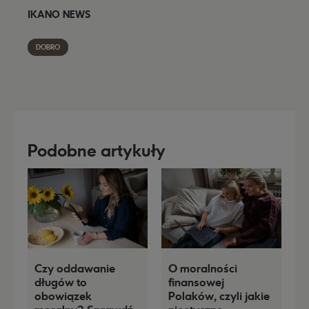
IKANO NEWS
DOBRO
Podobne artykuły
Czy oddawanie
O moralności
długów to
finansowej
obowiązek
Polaków, czyli jakie
R