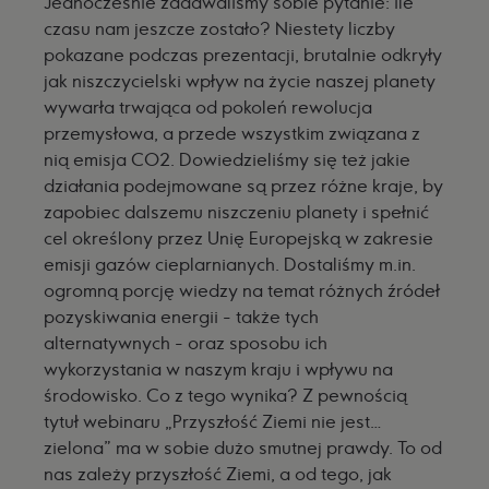
Jednocześnie zadawaliśmy sobie pytanie: ile
czasu nam jeszcze zostało? Niestety liczby
pokazane podczas prezentacji, brutalnie odkryły
jak niszczycielski wpływ na życie naszej planety
wywarła trwająca od pokoleń rewolucja
przemysłowa, a przede wszystkim związana z
nią emisja CO2. Dowiedzieliśmy się też jakie
działania podejmowane są przez różne kraje, by
zapobiec dalszemu niszczeniu planety i spełnić
cel określony przez Unię Europejską w zakresie
emisji gazów cieplarnianych. Dostaliśmy m.in.
ogromną porcję wiedzy na temat różnych źródeł
pozyskiwania energii - także tych
alternatywnych - oraz sposobu ich
wykorzystania w naszym kraju i wpływu na
środowisko. Co z tego wynika? Z pewnością
tytuł webinaru „Przyszłość Ziemi nie jest…
zielona” ma w sobie dużo smutnej prawdy. To od
nas zależy przyszłość Ziemi, a od tego, jak