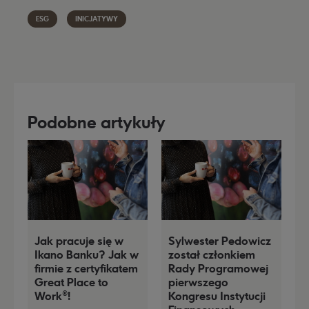
ESG
INICJATYWY
Podobne artykuły
Jak pracuje się w
Sylwester Pedowicz
Ikano Banku? Jak w
został członkiem
firmie z certyfikatem
Rady Programowej
K
Great Place to
pierwszego
I
Work®!
Kongresu Instytucji
d