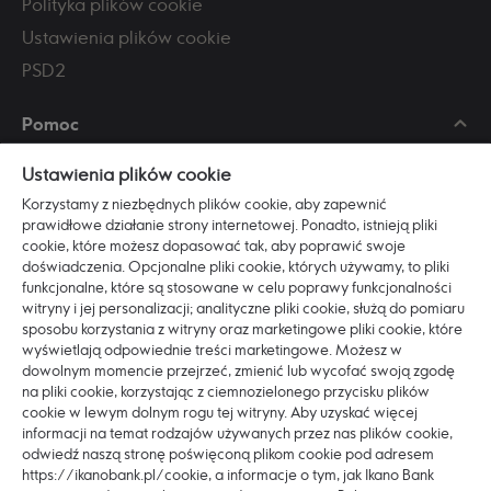
Polityka plików cookie
Ustawienia plików cookie
PSD2
Pomoc
Skontaktuj się z nami
Ustawienia plików cookie
Najczęściej zadawane pytania
Korzystamy z niezbędnych plików cookie, aby zapewnić
Regulaminy i dokumenty
prawidłowe działanie strony internetowej. Ponadto, istnieją pliki
cookie, które możesz dopasować tak, aby poprawić swoje
Zasady bezpieczeństwa
doświadczenia. Opcjonalne pliki cookie, których używamy, to pliki
funkcjonalne, które są stosowane w celu poprawy funkcjonalności
witryny i jej personalizacji; analityczne pliki cookie, służą do pomiaru
Poznaj nas
sposobu korzystania z witryny oraz marketingowe pliki cookie, które
O Ikano Banku
wyświetlają odpowiednie treści marketingowe. Możesz w
dowolnym momencie przejrzeć, zmienić lub wycofać swoją zgodę
Pracuj z nami
na pliki cookie, korzystając z ciemnozielonego przycisku plików
ESG
cookie w lewym dolnym rogu tej witryny. Aby uzyskać więcej
informacji na temat rodzajów używanych przez nas plików cookie,
Blog
odwiedź naszą stronę poświęconą plikom cookie pod adresem
Dostępność
https://ikanobank.pl/cookie, a informacje o tym, jak Ikano Bank