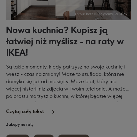
Nowa kuchnia? Kupisz ją
łatwiej niż myślisz - na raty w
IKEA!
Są takie momenty, kiedy patrzysz na swoją kuchnię i
wiesz - czas na zmiany! Może to szuflada, która nie
domyka się już od miesięcy. Może blat, który ma
więcej historii niż zdjęcia w Twoim telefonie. A może
po prostu marzysz o kuchni, w której będzie więcej
przestrzeni, światła i miejsca na gotowanie z rodziną
lub przyjaciółmi.
Czytaj cały tekst
Zakupy na raty