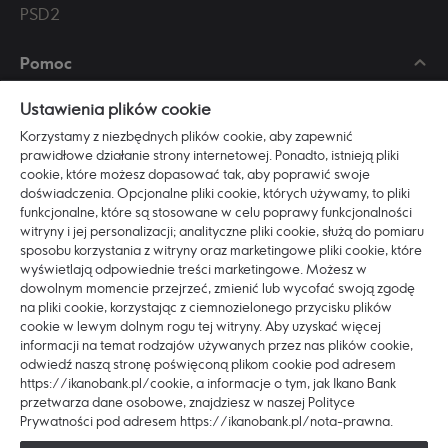
PSD2
Pomoc
Skontaktuj się z nami
Ustawienia plików cookie
Najczęściej zadawane pytania
Korzystamy z niezbędnych plików cookie, aby zapewnić
Regulaminy i dokumenty
prawidłowe działanie strony internetowej. Ponadto, istnieją pliki
cookie, które możesz dopasować tak, aby poprawić swoje
Zasady bezpieczeństwa
doświadczenia. Opcjonalne pliki cookie, których używamy, to pliki
funkcjonalne, które są stosowane w celu poprawy funkcjonalności
witryny i jej personalizacji; analityczne pliki cookie, służą do pomiaru
Poznaj nas
sposobu korzystania z witryny oraz marketingowe pliki cookie, które
O Ikano Banku
wyświetlają odpowiednie treści marketingowe. Możesz w
dowolnym momencie przejrzeć, zmienić lub wycofać swoją zgodę
Pracuj z nami
na pliki cookie, korzystając z ciemnozielonego przycisku plików
ESG
cookie w lewym dolnym rogu tej witryny. Aby uzyskać więcej
informacji na temat rodzajów używanych przez nas plików cookie,
Blog
odwiedź naszą stronę poświęconą plikom cookie pod adresem
Dostępność
https://ikanobank.pl/cookie, a informacje o tym, jak Ikano Bank
przetwarza dane osobowe, znajdziesz w naszej Polityce
Prywatności pod adresem https://ikanobank.pl/nota-prawna.