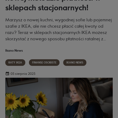
sklepach stacjonarnych!
Marzysz o nowej kuchni, wygodnej sofie lub pojemnej
szafie z IKEA, ale nie chcesz płacić całej kwoty od
razu? Teraz w sklepach stacjonarnych IKEA możesz
skorzystać z nowego sposobu płatności ratalnej z
wykorzystaniem czeku BLIK. Cały proces – od
Ikano News
wypełnienia wniosku do podpisania umowy –
przejdziesz samodzielnie online. Szybko, wygodnie i
RATY IKEA
FINANSE OSOBISTE
IKANO NEWS
bez zbędnych formalności.
05 sierpnia 2025