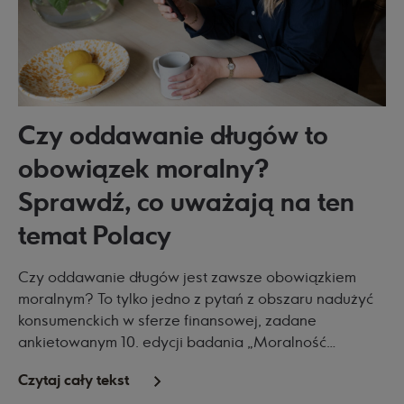
Czy oddawanie długów to
obowiązek moralny?
Sprawdź, co uważają na ten
temat Polacy
Czy oddawanie długów jest zawsze obowiązkiem
moralnym? To tylko jedno z pytań z obszaru nadużyć
konsumenckich w sferze finansowej, zadane
ankietowanym 10. edycji badania „Moralność
finansowa Polaków 2025”. My, jako Ikano Bank, już po
Czytaj cały tekst
raz ósmy byliśmy partnerem tego raportu.