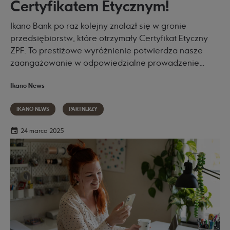
Certyfikatem Etycznym!
Ikano Bank po raz kolejny znalazł się w gronie
przedsiębiorstw, które otrzymały Certyfikat Etyczny
ZPF. To prestiżowe wyróżnienie potwierdza nasze
zaangażowanie w odpowiedzialne prowadzenie
działalności oraz przestrzeganie najwyższych
Ikano News
standardów etycznych.
IKANO NEWS
PARTNERZY
24 marca 2025