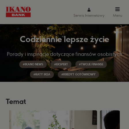
Serwis Internetowy
Menu
Codziennie lepsze życie
Porady i inspiracje dotyczące finansów osobistych
#IKANO NEWS
#EKSPERT
#TWOJE FINANSE
#RATY IKEA
#KREDYT GOTÓWKOWY
Temat