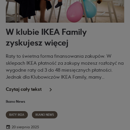
W klubie IKEA Family
zyskujesz więcej
Raty to świetna forma finansowania zakupów. W
sklepach IKEA płatność za zakupy możesz rozłożyć na
wygodne raty od 3 do 48 miesięcznych płatności.
Jednak dla Klubowiczów IKEA Family, mamy
szczególną ofertę – raty 0% (RRSO 0%) dla płatności
Czytaj cały tekst
rozłożonych na 3, 6 lub 10 rat.
Ikano News
RATY IKEA
IKANO NEWS
20 sierpnia 2025