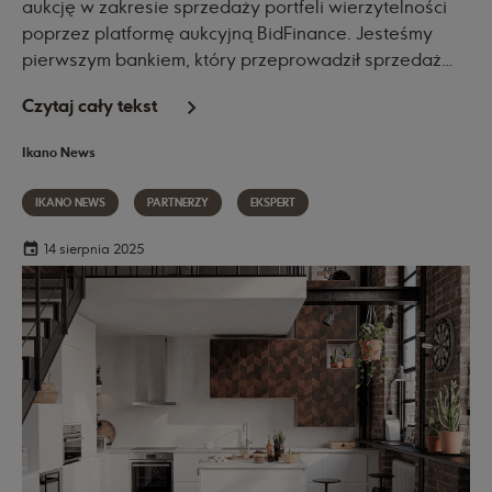
aukcję w zakresie sprzedaży portfeli wierzytelności
poprzez platformę aukcyjną BidFinance. Jesteśmy
pierwszym bankiem, który przeprowadził sprzedaż
wierzytelności na tej platformie.
Czytaj cały tekst
Ikano News
IKANO NEWS
PARTNERZY
EKSPERT
14 sierpnia 2025