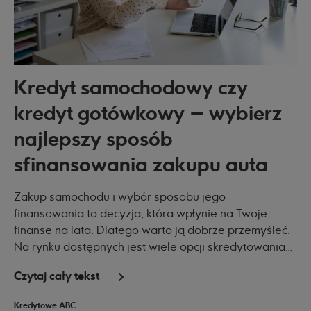
Kredyt samochodowy czy
kredyt gotówkowy – wybierz
najlepszy sposób
sfinansowania zakupu auta
Zakup samochodu i wybór sposobu jego
finansowania to decyzja, która wpłynie na Twoje
finanse na lata. Dlatego warto ją dobrze przemyśleć.
Na rynku dostępnych jest wiele opcji skredytowania
takiego zakupu – każda z nich ma swoje wady, zalety
Czytaj cały tekst
i koszty. W tym artykule porównamy dwa popularne
sposoby finansowania zakupu auta – zarówno
Kredytowe ABC