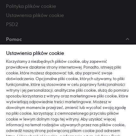
Polityka plików cookie
Ustawienia plików cookie
PSD2
Pomoc
Skontaktuj się z nami
Ustawienia plików cookie
Najczęściej zadawane pytania
Korzystamy z niezbędnych plików cookie, aby zapewnić
Regulaminy i dokumenty
prawidłowe działanie strony internetowej. Ponadto, istnieją pliki
cookie, które możesz dopasować tak, aby poprawić swoje
Zasady bezpieczeństwa
doświadczenia. Opcjonalne pliki cookie, których używamy, to pliki
funkcjonalne, które są stosowane w celu poprawy funkcjonalności
witryny i jej personalizacji; analityczne pliki cookie, służą do pomiaru
Poznaj nas
sposobu korzystania z witryny oraz marketingowe pliki cookie, które
O Ikano Banku
wyświetlają odpowiednie treści marketingowe. Możesz w
dowolnym momencie przejrzeć, zmienić lub wycofać swoją zgodę
Pracuj z nami
na pliki cookie, korzystając z ciemnozielonego przycisku plików
ESG
cookie w lewym dolnym rogu tej witryny. Aby uzyskać więcej
informacji na temat rodzajów używanych przez nas plików cookie,
Blog
odwiedź naszą stronę poświęconą plikom cookie pod adresem